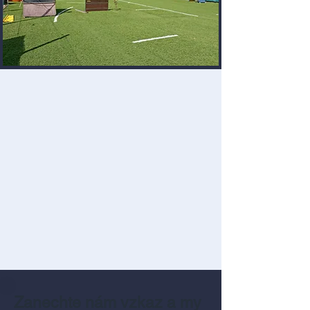
Zanechte nám vzkaz a my